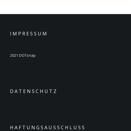
I M P R E S S U M
2021 DOTsnap
D A T E N S C H U T Z
H A F T U N G S A U S S C H L U S S