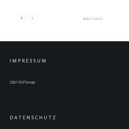
1
2
Seite 1 von 2
I M P R E S S U M
2021 DOTsnap
D A T E N S C H U T Z