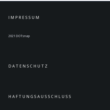
I M P R E S S U M
2021 DOTsnap
D A T E N S C H U T Z
H A F T U N G S A U S S C H L U S S